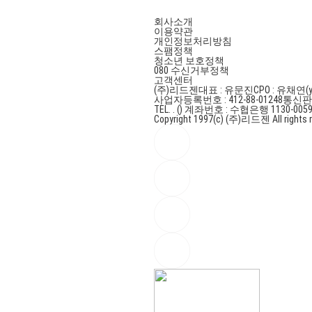
회사소개
이용약관
개인정보처리방침
스팸정책
청소년 보호정책
080 수신거부정책
고객센터
(주)리드젠
대표 : 유문진
CPO : 유채연(y
사업자등록번호 : 412-88-01248
통신판매
TEL. . ()
계좌번호 : 수협은행 1130-0059
Copyright 1997(c) (주)리드젠 All rights r