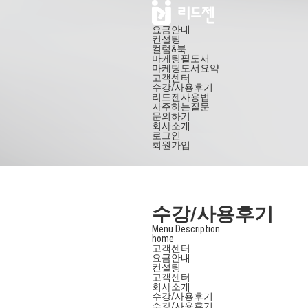
요금안내
컨설팅
컬럼&북
마케팅필도서
마케팅도서요약
고객센터
수강/사용후기
리드젠사용법
자주하는질문
문의하기
회사소개
로그인
회원가입
수강/사용후기
Menu Description
home
고객센터
요금안내
컨설팅
고객센터
회사소개
수강/사용후기
수강/사용후기