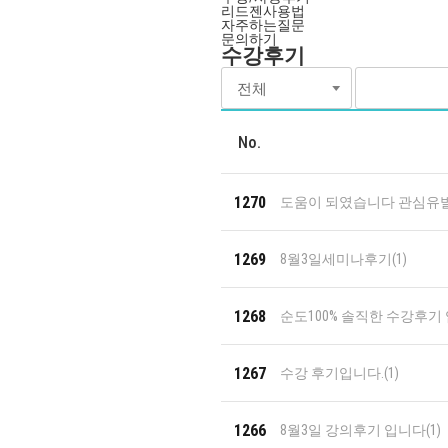
리드젠사용법
자주하는질문
문의하기
수강후기
No.
1270
도움이 되였습니다 관심유발
1269
8월3일세미나후기
(1)
1268
순도100% 솔직한 수강후기 
1267
수강 후기입니다.
(1)
1266
8월3일 강의후기 입니다
(1)